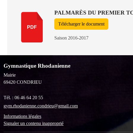
PALMARÈS DU PREMIER T
Télécharger le document
PDF
Saison 2016-2017
Gymnastique Rhodanienne
Mairie
69420
CONDRIEU
Tél. :
06 46 64 20 55
gym.rhodanienne.condrieu@gmail.com
Informations légales
Signaler un contenu inapproprié