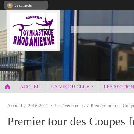
Panneau de gestion des cookies
Se connecter
ACCUEIL
LA VIE DU CLUB
LES SECTIO
Accueil
2016-2017
Les évènements
Premier tour des Coupe
Premier tour des Coupes f