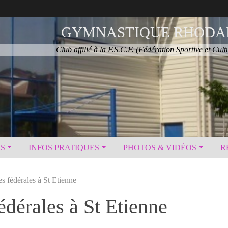
GYMNASTIQUE RHODA
Club affilié à la F.S.C.F. (Fédération Sportive et Cult
NS
INFOS PRATIQUES
PHOTOS & VIDÉOS
R
s fédérales à St Etienne
édérales à St Etienne