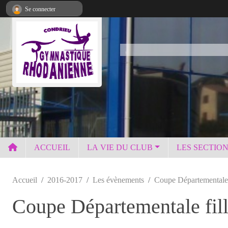
Panneau de gestion des cookies
Se connecter
ACCUEIL
LA VIE DU CLUB
LES SECTIO
Accueil
2016-2017
Les évènements
Coupe Départementale 
Coupe Départementale fil