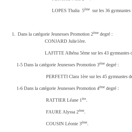
ème
LOPES Thalia 5
sur les 36 gymnastes d
ème
Dans la catégorie Jeunesses Promotion 2
degré :
CONJARD Julie1ère.
LAFITTE Alhéna 5ème sur les 43 gymnastes de
ème
1-5 Dans la catégorie Jeunesses Promotion 3
degré :
PERFETTI Clara 1ère sur les 45 gymnastes de cet
ème
1-6 Dans la catégorie Jeunesses Promotion 4
degré :
ère
RATTIER Léane 1
.
ème
FAURE Alyssa 2
.
ème
COUSIN Léonie 3
.