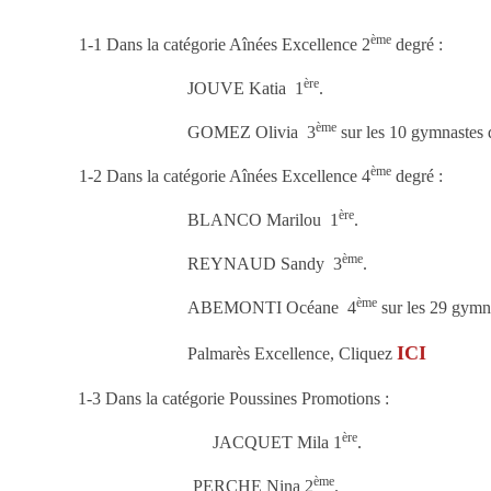
ème
1-1 Dans la catégorie Aînées Excellence 2
degré :
ère
JOUVE Katia 1
.
ème
GOMEZ Olivia 3
sur les 10 gymnastes d
ème
1-2 Dans la catégorie Aînées Excellence 4
degré :
ère
BLANCO Marilou 1
.
ème
REYNAUD Sandy 3
.
ème
ABEMONTI Océane 4
sur les 29 gymna
ICI
Palmarès Excellence, Cliquez
1-3 Dans la catégorie Poussines Promotions :
ère
JACQUET Mila 1
.
ème
PERCHE Nina 2
.