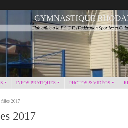
GYMNASTIQUE RHODA
Club affilié à la F.S.C.F. (Fédération Sportive et Cult
NS
INFOS PRATIQUES
PHOTOS & VIDÉOS
R
filles 2017
les 2017