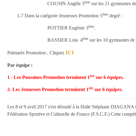
ème
COUSIN Angèle 5
sur les 21 gymnastes de 
ème
1-7 Dans la catégorie Jeunesses Promotion 5
degré :
ème
POTTIER Eugénie 3
.
ème
BASSIER Lola 4
sur les 10 gymnastes de c
ICI
Palmarès Promotion , Cliquez
Par équipe :
ère
1 - Les Poussines Promotion terminent 1
sur 6 équipes.
ère
2- Les Jeunesses Promotion terminent 1
sur 6 équipes.
Les 8 et 9 avril 2017 s'est déroulé à la Halle Stéphane DIAGANA s
Fédération Sportive et Culturelle de France (F.S.C.F.) Cette compét