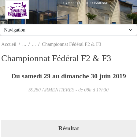
Panneau de gestion des cookies
GYMNASTIQUE RHODANIENNE
Accueil
Championnat Fédéral F2 & F3
Championnat Fédéral F2 & F3
Du
samedi
29
au
dimanche
30
juin
2019
59280
ARMENTIERES
- de 08h à 17h30
Résultat