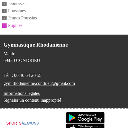
Jeunesses
Poussines
Jeunes Poussins
Pupilles
Gymnastique Rhodanienne
Mairie
69420
CONDRIEU
Tél. :
06 46 64 20 55
gym.rhodanienne.condrieu@gmail.com
Informations légales
Signaler un contenu inapproprié
SPORTS
REGIONS