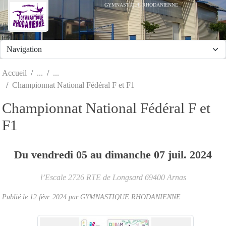
Panneau de gestion des cookies
GYMNASTIQUE RHODANIENNE
Accueil
Championnat National Fédéral F et F1
Championnat National Fédéral F et
F1
Du
vendredi
05
au
dimanche
07
juil.
2024
l’Escale 2726 RTE de Longsard
69400
Arnas
Publié le
12 févr. 2024
par
GYMNASTIQUE RHODANIENNE