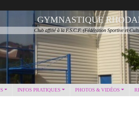
GYMNASTIQUE RHODA
Club affilié à la F.S.C.F. (Fédération Sportive et Cult
NS
INFOS PRATIQUES
PHOTOS & VIDÉOS
R