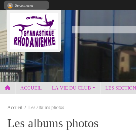
Panneau de gestion des cookies
Se connecter
ACCUEIL
LA VIE DU CLUB
LES SECTIO
Accueil
Les albums photos
Les albums photos