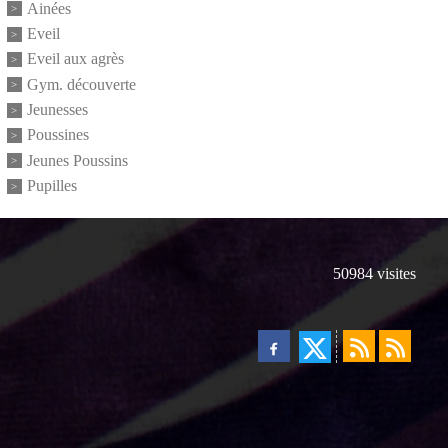
Ainées
Eveil
Eveil aux agrès
Gym. découverte
Jeunesses
Poussines
Jeunes Poussins
Pupilles
50984
visites