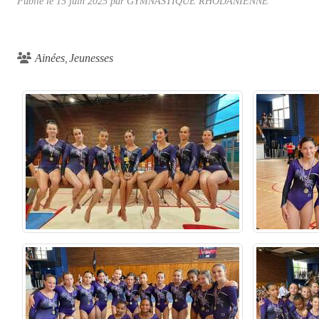
Publié le
15 juin 2025
par
GYMNASTIQUE RHODANIENNE
Ainées
Jeunesses