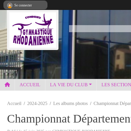
Panneau de gestion des cookies
Se connecter
ACCUEIL
LA VIE DU CLUB
LES SECTIO
Accueil
2024-2025
Les albums photos
Championnat Départ
Championnat Départementa