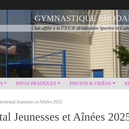
GYMNASTIQUE RHODA
Club affilié à la F.S.C.F. (Fédération Sportive et Cult
NS
INFOS PRATIQUES
PHOTOS & VIDÉOS
R
emental Jeunesses et Aînées 2025
l Jeunesses et Aînées 202